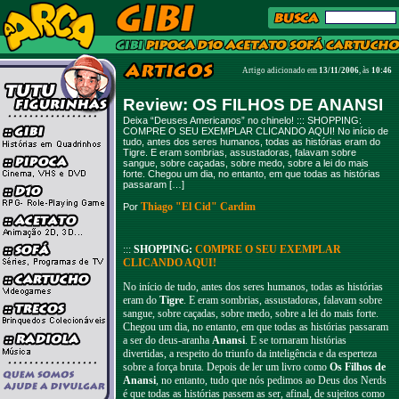
Artigo adicionado em
13/11/2006
, às
10:46
Review: OS FILHOS DE ANANSI
Deixa “Deuses Americanos” no chinelo! ::: SHOPPING:
COMPRE O SEU EXEMPLAR CLICANDO AQUI! No início de
tudo, antes dos seres humanos, todas as histórias eram do
Tigre. E eram sombrias, assustadoras, falavam sobre
sangue, sobre caçadas, sobre medo, sobre a lei do mais
forte. Chegou um dia, no entanto, em que todas as histórias
passaram […]
Thiago "El Cid" Cardim
Por
:::
SHOPPING:
COMPRE O SEU EXEMPLAR
CLICANDO AQUI!
No início de tudo, antes dos seres humanos, todas as histórias
eram do
Tigre
. E eram sombrias, assustadoras, falavam sobre
sangue, sobre caçadas, sobre medo, sobre a lei do mais forte.
Chegou um dia, no entanto, em que todas as histórias passaram
a ser do deus-aranha
Anansi
. E se tornaram histórias
divertidas, a respeito do triunfo da inteligência e da esperteza
sobre a força bruta. Depois de ler um livro como
Os Filhos de
Anansi
, no entanto, tudo que nós pedimos ao Deus dos Nerds
é que todas as histórias passem as ser, afinal, de sujeitos como