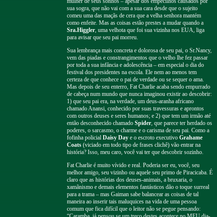
mulher de seus sonhos – apesar dos empecilhos causados por
sua sogra, que não vai com a sua cara desde que o sujeito
comeu uma das maçãs de cera que a velha senhora mantém
como enfeite. Mas as coisas estão prestes a mudar quando a
Sra.Higgler
, uma velhota que foi sua vizinha nos EUA, liga
para avisar que seu pai morreu.
Sua lembrança mais concreta e dolorosa de seu pai, o Sr.Nancy,
vem das piadas e constrangimentos que o velho lhe fez passar
por toda a sua infância e adolescência – em especial o dia do
festival dos presidentes na escola. Ele nem ao menos tem
certeza de que conhece o pai de verdade ou se sequer o ama.
Mas depois de seu enterro, Fat Charlie acaba sendo empurrado
de cabeça num mundo que nunca imaginou existir ao descobrir:
1) que seu pai era, na verdade, um deus-aranha africano
chamado Anansi, conhecido por suas travessuras e aprontos
com outros deuses e seres humanos; e 2) que tem um irmão até
então desconhecido chamado
Spider
, que parece ter herdado os
poderes, o sarcasmo, o charme e o carisma de seu pai. Como a
fofinha policial
Daisy Day
e o escroto executivo
Grahame
Coats
(viciado em todo tipo de frases clichê) vão entrar na
história? Isso, meu caro, você vai ter que descobrir sozinho.
Fat Charlie é muito vívido e real. Poderia ser eu, você, seu
melhor amigo, seu vizinho ou aquele seu primo de Piracicaba. É
claro que as histórias dos deuses-animais, a bruxaria, o
xamãnismo e demais elementos fantásticos dão o toque surreal
para a trama – mas Gaiman sabe balancear as coisas de tal
maneira ao inserir tais maluquices na vida de uma pessoa
comum que fica difícil que o leitor não se pegue pensando:
“Caramba, já pensou se um treco destes acontece no MEU dia-