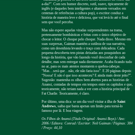
a-dia?”. Com seu humor discreto, sutil, suave, tipicamente de
inglês (e daqueles bem inteligentes e altamente versados em
centenas de referências a cultura pop), o escritor conduz a
história de maneira leve e deliciosa, que vai levá-lo até o final
sem que você perceba.
Mas não espere aquelas viradas surpreendentes na trama,
pretensamente bombásticas e feitas com o único objetivo de
chocar o leitor. O choque pelo choque. Nada disso. Mesmo em
suas surpresas, Gaiman mantém a sutileza de sua narrativa,
como um desenhista levando o traço com delicadeza. Cada
pequena descoberta tem pistas deixadas aos pouquinhos ao
longo da história, que vão fazendo você desconfiar de cada
detalhe, mas sem entregar nada diretamente. Acaba ficando tudo
no ar, para os mais atentos montarem o quebra-cabeças.
“Mas…será que…não, ele não faria isso”. E 20 páginas depois:
“Nossa! E não é que isso aconteceu? E ainda mais deste jeito?”.
Sugestão: mantenha os olhos bem abertos para as histórias de
Anansi, contadas de tempos em tempos entre os capítulos e que,
teoricamente, não teriam nada a ver com a história principal de
Fat Charlie. Teoricamente, é claro.
Por último, uma dica: se um dia você visitar a ilha de
Saint
Andrews
, saiba que basta apenas um limão para torná-lo
famoso por lá. E boa viagem.
Os Filhos de Anansi (Título Original: Anansi Boys) / Ano:
2006 / Editora: Conrad / Escritor: Neil Gaiman / Páginas: 384
/ Preço: 44,10