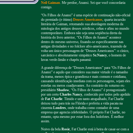
Neil Gaiman
. Me perdoe, Anansi. Sei que você concordaria
comigo.
“Os Filhos de Anansi” é uma espécie de continuação não-oficial
do premiado (e ótimo)
Deuses Americanos
, quarta incursão
literária de Gaiman, retomando sua abordagem moderna da
mitologia dos antigos deuses nórdicos, celtas e afins no mundo
contemporâneo. Embora não seja uma seqüência direta da
história do livro anterior, “Os Filhos de Anansi” acontece
dentro do mesmo universo, fixando-se especificamente nas
antigas divindades e no folclore afro-americanos, trazendo de
volta um único personagem de “Deuses Americanos”: o cínico,
sarcástico e absolutamente simpático
Sr.Nancy
, o homem de
luvas verde-limão e chapéu panamá.
A grande diferença de “Deuses Americanos” para “Os Filhos de
Anansi” e aquilo que considero sua maior virtude é o tamanho
da trama, menos épica e grandiosa e mais comum e cotidiana,
causando identificação imediata com os personagens, sejam eles
estrelas ou meros coadjuvantes. Ao contrário do soturno ex-
presidiário
Shadow
, “Os Filhos de Anansi” é protagonizado
por um certo
Charles Nancy
, conhecido por todos pelo apelido
de
Fat Charlie
. Tímido e um tanto atrapalhado, Fat Charlie
deixou tudo para trás na Flórida e preferiu a vida pacata na
cinzenta
Londres
, onde trabalha como contador de uma
empresa que agencia celebridades. O próprio Fat Charlie, no
entanto, opta mesmo por estar fora dos holofotes. É melhor
assim.
Noivo da bela
Rosie
, Fat Charlie está à beira de casar-se com a