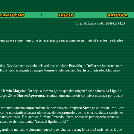
Artigo adicionado em
03/11/2006
, às
05:29
as e se unem em uma terrível aliança para dominar as mais diferentes realidades.
ades. Devidamente avisado pela ardilosa entidade
Pesadelo
, o
Dr.Estranho
corre contra
 Hulk
, pelo arrogante
Príncipe Namor
e pelo cósmico
Surfista Prateado
. Eles terão
e
Kevin Maguire
. Ou seja: o mesmo grupo que deu origem à fase cômica da
Liga da
edição 26 de
Marvel Apresenta
, reunindo uma minissérie completa estrelada por quatro
um desenvolvimento surpreendente de personagem.
Stephen Strange
se tornou um sujeito
como um cientista fracassado de cabelo desarrumado que, no entanto, destila excelentes
m mal-educado. E quanto ao Surfista Prateado…bem, apesar da participação reduzida,
ba que ele ficou muito “irado, tá ligado, bródi?”
 garotinho mimado e ciumento, que só quer chamar a atenção da irmã mais velha. E que