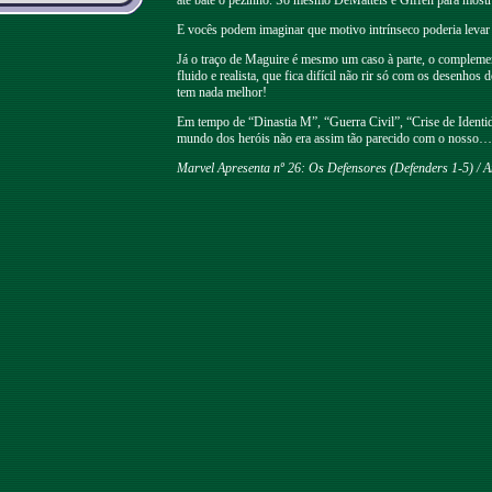
até bate o pézinho. Só mesmo DeMatteis e Giffen para mostr
E vocês podem imaginar que motivo intrínseco poderia levar
Já o traço de Maguire é mesmo um caso à parte, o complemento
fluido e realista, que fica difícil não rir só com os desenho
tem nada melhor!
Em tempo de “Dinastia M”, “Guerra Civil”, “Crise de Identida
mundo dos heróis não era assim tão parecido com o nosso…
Marvel Apresenta nº 26: Os Defensores (Defenders 1-5) / An