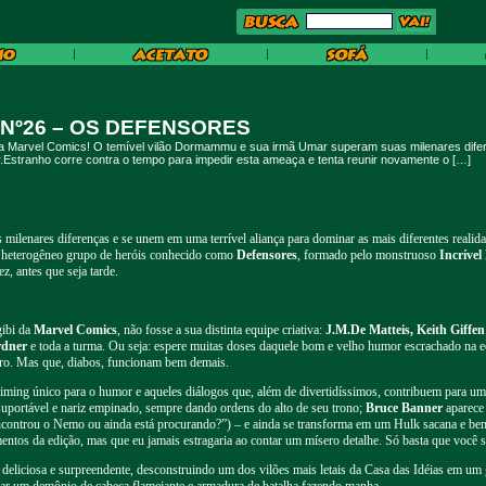
 Nº26 – OS DEFENSORES
arvel Comics! O temível vilão Dormammu e sua irmã Umar superam suas milenares diferenç
.Estranho corre contra o tempo para impedir esta ameaça e tenta reunir novamente o […]
milenares diferenças e se unem em uma terrível aliança para dominar as mais diferentes realid
o heterogêneo grupo de heróis conhecido como
Defensores
, formado pelo monstruoso
Incrível
, antes que seja tarde.
gibi da
Marvel Comics
, não fosse a sua distinta equipe criativa:
J.M.De Matteis, Keith Giffen
rdner
e toda a turma. Ou seja: espere muitas doses daquele bom e velho humor escrachado na 
tro. Mas que, diabos, funcionam bem demais.
timing único para o humor e aqueles diálogos que, além de divertidíssimos, contribuem para 
suportável e nariz empinado, sempre dando ordens do alto de seu trono;
Bruce Banner
aparece 
encontrou o Nemo ou ainda está procurando?”) – e ainda se transforma em um Hulk sacana e be
os da edição, mas que eu jamais estragaria ao contar um mísero detalhe. Só basta que você sai
deliciosa e surpreendente, desconstruindo um dos vilões mais letais da Casa das Idéias em um