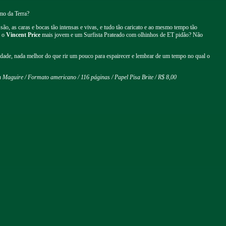
mo da Terra?
ão, as caras e bocas tão intensas e vivas, e tudo tão caricato e ao mesmo tempo tão
o o
Vincent Price
mais jovem e um Surfista Prateado com olhinhos de ET pidão? Não
alidade, nada melhor do que rir um pouco para espairecer e lembrar de um tempo no qual o
 Maguire / Formato americano / 116 páginas / Papel Pisa Brite / R$ 8,00