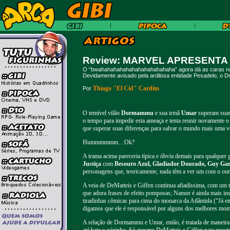
Review: MARVEL APRESENTA
O “bwahahahahahahahahahahahaha” agora dá as caras na M
Devidamente avisado pela ardilosa entidade Pesadelo, o Dr
Thiago "El Cid" Cardim
Por
O temível vilão
Dormammu
e sua irmã
Umar
superam suas 
o tempo para impedir esta ameaça e tenta reunir novamente 
que superar suas diferenças para salvar o mundo mais uma vez
Hummmmmm…Ok?
A trama acima pareceria típica e óbvia demais para qualquer 
Justiça
com
Besouro Azul, Gladiador Dourado, Guy Ga
personagens que, teoricamente, nada têm a ver um com o ou
A veia de DeMatteis e Giffen continua afiadíssima, com um 
que adora frases de efeito pomposas; Namor é ainda mais in
tiradinhas cômicas para cima do monarca da Atlântida (“Já 
digamos que ele é responsável por alguns dos melhores moment
A relação de Dormammu e Umar, então, é tratada de maneira 