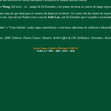
ar um demônio de cabeça flamejante e armadura de batalha fazendo manha.
 o
Wong
, fiel servi…er…amigo do Dr.Estranho, a ter prazer em lavar as cuecas do mago supre
 mais do que ideal para os roteiros da dupla de escritores. Os rostos são tão cheios de express
s do cara. Que tal um Namor com a cara do
Jude Law
, um Dr.Estranho que é cuspido e escarrad
de” e “Crise Infinita”, todas sagas catastróficas e com doses altíssimas de violência e ultrare
o: 2006 / Editora: Panini Comics / Roteiro: Keith Giffen & J.M. DeMatteis / Desenhos: Kevin
Quem Somos
|
Ajude a Divulgar A ARCA!
A ARCA © 2001 - 2007 | 2014 - 2026