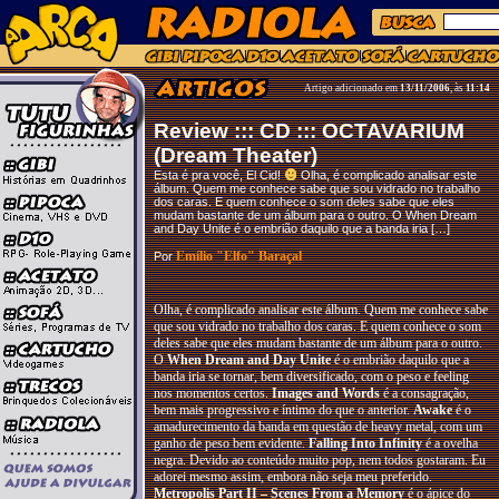
Artigo adicionado em
13/11/2006
, às
11:14
Review ::: CD ::: OCTAVARIUM
(Dream Theater)
Esta é pra você, El Cid!
Olha, é complicado analisar este
álbum. Quem me conhece sabe que sou vidrado no trabalho
dos caras. E quem conhece o som deles sabe que eles
mudam bastante de um álbum para o outro. O When Dream
and Day Unite é o embrião daquilo que a banda iria […]
Emílio "Elfo" Baraçal
Por
Olha, é complicado analisar este álbum. Quem me conhece sabe
que sou vidrado no trabalho dos caras. E quem conhece o som
deles sabe que eles mudam bastante de um álbum para o outro.
O
When Dream and Day Unite
é o embrião daquilo que a
banda iria se tornar, bem diversificado, com o peso e feeling
nos momentos certos.
Images and Words
é a consagração,
bem mais progressivo e íntimo do que o anterior.
Awake
é o
amadurecimento da banda em questão de heavy metal, com um
ganho de peso bem evidente.
Falling Into Infinity
é a ovelha
negra. Devido ao conteúdo muito pop, nem todos gostaram. Eu
adorei mesmo assim, embora não seja meu preferido.
Metropolis Part II – Scenes From a Memory
é o ápice do