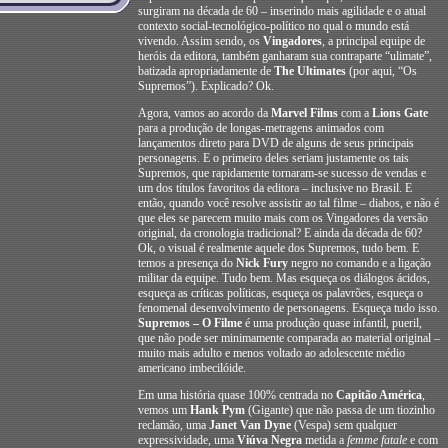
surgiram na década de 60 – inserindo mais agilidade e o atual
contexto social-tecnológico-político no qual o mundo está
vivendo. Assim sendo, os
Vingadores
, a principal equipe de
heróis da editora, também ganharam sua contraparte “ulimate”,
batizada apropriadamente de
The Ultimates
(por aqui, “Os
Supremos”). Explicado? Ok.
Agora, vamos ao acordo da
Marvel Films
com a
Lions Gate
para a produção de longas-metragens animados com
lançamentos direto para DVD de alguns de seus principais
personagens. E o primeiro deles seriam justamente os tais
Supremos, que rapidamente tornaram-se sucesso de vendas e
um dos títulos favoritos da editora – inclusive no Brasil. E
então, quando você resolve assistir ao tal filme – diabos, e não é
que eles se parecem muito mais com os Vingadores da versão
original, da cronologia tradicional? E ainda da década de 60?
Ok, o visual é realmente aquele dos Supremos, tudo bem. E
temos a presença do
Nick Fury
negro no comando e a ligação
militar da equipe. Tudo bem. Mas esqueça os diálogos ácidos,
esqueça as críticas políticas, esqueça os palavrões, esqueça o
fenomenal desenvolvimento de personagens. Esqueça tudo isso.
Supremos – O Filme
é uma produção quase infantil, pueril,
que não pode ser minimamente comparada ao material original –
muito mais adulto e menos voltado ao adolescente médio
americano imbecilóide.
Em uma história quase 100% centrada no
Capitão América
,
vemos um
Hank Pym
(Gigante) que não passa de um tiozinho
reclamão, uma
Janet Van Dyne
(Vespa) sem qualquer
expressividade, uma
Viúva Negra
metida a
femme fatale
e com