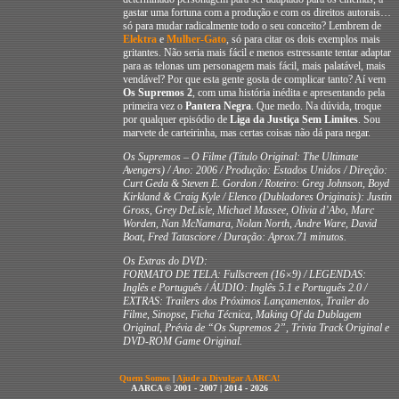
gastar uma fortuna com a produção e com os direitos autorais…
só para mudar radicalmente todo o seu conceito? Lembrem de
Elektra
e
Mulher-Gato
, só para citar os dois exemplos mais
gritantes. Não seria mais fácil e menos estressante tentar adaptar
para as telonas um personagem mais fácil, mais palatável, mais
vendável? Por que esta gente gosta de complicar tanto? Aí vem
Os Supremos 2
, com uma história inédita e apresentando pela
primeira vez o
Pantera Negra
. Que medo. Na dúvida, troque
por qualquer episódio de
Liga da Justiça Sem Limites
. Sou
marvete de carteirinha, mas certas coisas não dá para negar.
Os Supremos – O Filme (Título Original: The Ultimate
Avengers) / Ano: 2006 / Produção: Estados Unidos / Direção:
Curt Geda & Steven E. Gordon / Roteiro: Greg Johnson, Boyd
Kirkland & Craig Kyle / Elenco (Dubladores Originais): Justin
Gross, Grey DeLisle, Michael Massee, Olivia d’Abo, Marc
Worden, Nan McNamara, Nolan North, Andre Ware, David
Boat, Fred Tatasciore / Duração: Aprox.71 minutos.
Os Extras do DVD:
FORMATO DE TELA: Fullscreen (16×9) / LEGENDAS:
Inglês e Português / ÁUDIO: Inglês 5.1 e Português 2.0 /
EXTRAS: Trailers dos Próximos Lançamentos, Trailer do
Filme, Sinopse, Ficha Técnica, Making Of da Dublagem
Original, Prévia de “Os Supremos 2”, Trivia Track Original e
DVD-ROM Game Original.
Quem Somos
|
Ajude a Divulgar A ARCA!
A ARCA © 2001 - 2007 | 2014 - 2026