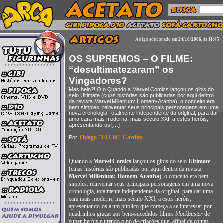
Artigo adicionado em
24/10/2006
, às
11:45
OS SUPREMOS – O FILME:
“desultimatezaram” os
Vingadores?
Mas hein?! O.o Quando a Marvel Comics lançou os gibis do
selo Ultimate (cujas histórias são publicadas por aqui dentro
da revista Marvel Millenium: Homem-Aranha), o conceito era
bem simples: reinventar seus principais personagens em uma
nova cronologia, totalmente independente da original, para dar
uma cara mais moderna, mais século XXI, a estes heróis,
apresentando-os […]
Thiago "El Cid" Cardim
Por
Quando a
Marvel Comics
lançou os gibis do selo
Ultimate
(cujas histórias são publicadas por aqui dentro da revista
Marvel Millenium: Homem-Aranha
), o conceito era bem
simples: reinventar seus principais personagens em uma nova
cronologia, totalmente independente da original, para dar uma
cara mais moderna, mais século XXI, a estes heróis,
apresentando-os a um público que começa a se interessar por
quadrinhos graças aos bem-sucedidos filmes
blockbuster
de
super-heróis e tirando o pó de criações que, afinal de contas