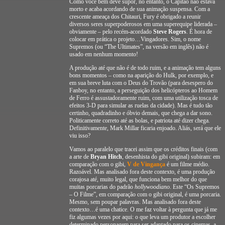
Como você bem deve supor, no entanto, o Capitão não estava
morto e acaba acordando de sua animação suspensa. Com a
crescente ameaça dos Chitauri, Fury é obrigado a reunir
diversos seres superpoderosos em uma superequipe liderada –
obviamente – pelo recém-acordado
Steve Rogers
. É hora de
colocar em prática o projeto…Vingadores. Sim, o nome
Supremos (ou “The Ultimates”, na versão em inglês) não é
usado em nenhum momento!
A produção até que não é de todo ruim, e a animação tem alguns
bons momentos – como na aparição do Hulk, por exemplo, e
em sua breve luta com o Deus do Trovão (para desespero do
Fanboy, no entanto, a perseguição dos helicópteros ao Homem
de Ferro é assustadoramente ruim, com uma utilização tosca de
efeitos 3-D para simular as ruelas da cidade). Mas é tudo tão
certinho, quadradinho e óbvio demais, que chega a dar sono.
Politicamente correto até as bolas, e patriota até dizer chega.
Definitivamente, Mark Millar ficaria enjoado. Aliás, será que ele
viu isso?
Vamos ao paralelo que tracei assim que os créditos finais (com
a arte de
Bryan Hitch
, desenhista do gibi original) subiram: em
comparação com o gibi,
V de Vingança
é um filme médio.
Razoável. Mas analisado fora deste contexto, é uma produção
corajosa até, muito legal, que funciona bem melhor do que
muitas porcarias do padrão
hollywoodiano
. Este “Os Supremos
– O Filme”, em comparação com o gibi original, é uma porcaria.
Mesmo, sem poupar palavras. Mas analisado fora deste
contexto…é uma chatice. O me faz voltar à pergunta que já me
fiz algumas vezes por aqui: o que leva um produtor a escolher
determinado personagem para ser adaptado para os cinemas, a