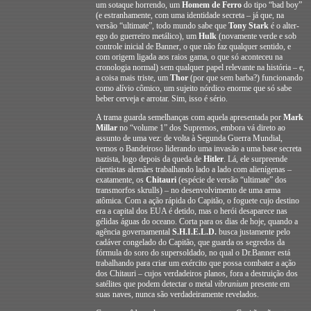
um sotaque horrendo, um
Homem de Ferro
do tipo “bad boy”
(e estranhamente, com uma identidade secreta – já que, na
versão “ultimate”, todo mundo sabe que
Tony Stark
é o alter-
ego do guerreiro metálico), um
Hulk
(novamente verde e sob
controle inicial de Banner, o que não faz qualquer sentido, e
com origem ligada aos raios gama, o que só aconteceu na
cronologia normal) sem qualquer papel relevante na história – e,
a coisa mais triste, um
Thor
(por que sem barba?) funcionando
como alívio cômico, um sujeito nórdico enorme que só sabe
beber cerveja e arrotar. Sim, isso é sério.
A trama guarda semelhanças com aquela apresentada por
Mark
Millar
no “volume 1” dos Supremos, embora vá direto ao
assunto de uma vez: de volta à Segunda Guerra Mundial,
vemos o Bandeiroso liderando uma invasão a uma base secreta
nazista, logo depois da queda de
Hitler
. Lá, ele surpreende
cientistas alemães trabalhando lado a lado com alienígenas –
exatamente, os
Chitauri
(espécie de versão “ultimate” dos
transmorfos skrulls) – no desenvolvimento de uma arma
atômica. Com a ação rápida do Capitão, o foguete cujo destino
era a capital dos EUA é detido, mas o herói desaparece nas
gélidas águas do oceano. Corta para os dias de hoje, quando a
agência governamental
S.H.I.E.L.D.
busca justamente pelo
cadáver congelado do Capitão, que guarda os segredos da
fórmula do soro do supersoldado, no qual o Dr.Banner está
trabalhando para criar um exército que possa combater a ação
dos Chitauri – cujos verdadeiros planos, fora a destruição dos
satélites que podem detectar o metal
vibranium
presente em
suas naves, nunca são verdadeiramente revelados.