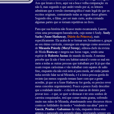
Aos que leram o livro, aqui vai a boa e velha comparação: eu
não li, mas segundo o que andei vendo por aí, os leitores
admitiram que a versão cinematográfica é mais legal do que os
escritos originais, contrariando todas as regras desse gênero.
Segundo eles, o filme, por ser mais curto, acaba cortando
algumas partes que se tornam repetitivas no livro.
Para que sua história não ficasse muito escancarada, Lauren
criou uma personagem baseada nela, cujo nome é Andy.
Andy
Sachs
(
Anne Hathaway
,
Diário da Princesa
), mais
especificamente. Ela acaba de se formar em Jornalismo e, graças
ao seu ótimo currículo, consegue um emprego como assessora
de
Miranda Priestly
(
Meryl Streep
), editora-chefe da revista
de Moda
Runway
e megera nas horas vagas, sendo uma
espécie de
Roberto Justus
do mundo da moda. A menina
percebe que lá não é bem seu habitat natural e sente-se mal em
meio a todas as outras pessoas que trabalham por lá já que elas
usam roupas caríssimas e vão trabalhar com sapatos de salto
fino, enquanto ela não está nem aí para moda, até então jamais
tinha ouvido falar na tal Miranda, e é a única pessoa gorda do
recinto (ao menos segundo tentam fazer com que a gente
acredite, já que se a Anne Hathaway for gorda, eu preciso rever
meus conceitos urgentemente). Pouco a pouco Andy descobre
que a realidade morde – e ela tem as marcas de dentes para
provar isso – e que, se quer se destacar e ter seus sonhos de
carreira conquistados, terá que comer muita grama, sofrendo
muito nas mãos de Miranda, abandonando seus discursos éticos
contra as futilidades da moda e “vendendo sua alma” para os
Guccis
,
Pradas
e
Gabannas
da vida, enquanto deixa seus
amigos e namorado em segundo plano, priorizando sempre seu