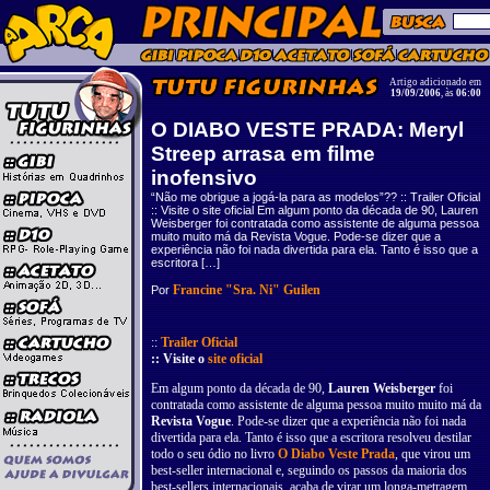
Artigo adicionado em
19/09/2006
, às
06:00
O DIABO VESTE PRADA: Meryl
Streep arrasa em filme
inofensivo
“Não me obrigue a jogá-la para as modelos”?? :: Trailer Oficial
:: Visite o site oficial Em algum ponto da década de 90, Lauren
Weisberger foi contratada como assistente de alguma pessoa
muito muito má da Revista Vogue. Pode-se dizer que a
experiência não foi nada divertida para ela. Tanto é isso que a
escritora […]
Francine "Sra. Ni" Guilen
Por
::
Trailer Oficial
:: Visite o
site oficial
Em algum ponto da década de 90,
Lauren Weisberger
foi
contratada como assistente de alguma pessoa muito muito má da
Revista Vogue
. Pode-se dizer que a experiência não foi nada
divertida para ela. Tanto é isso que a escritora resolveu destilar
todo o seu ódio no livro
O Diabo Veste Prada
, que virou um
best-seller internacional e, seguindo os passos da maioria dos
best-sellers internacionais, acaba de virar um longa-metragem.