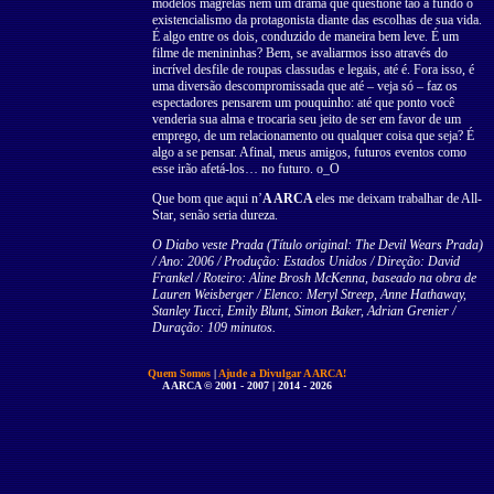
modelos magrelas nem um drama que questione tão a fundo o
existencialismo da protagonista diante das escolhas de sua vida.
É algo entre os dois, conduzido de maneira bem leve. É um
filme de menininhas? Bem, se avaliarmos isso através do
incrível desfile de roupas classudas e legais, até é. Fora isso, é
uma diversão descompromissada que até – veja só – faz os
espectadores pensarem um pouquinho: até que ponto você
venderia sua alma e trocaria seu jeito de ser em favor de um
emprego, de um relacionamento ou qualquer coisa que seja? É
algo a se pensar. Afinal, meus amigos, futuros eventos como
esse irão afetá-los… no futuro. o_O
Que bom que aqui n’
A ARCA
eles me deixam trabalhar de All-
Star, senão seria dureza.
O Diabo veste Prada (Tí­tulo original: The Devil Wears Prada)
/ Ano: 2006 / Produção: Estados Unidos / Direção: David
Frankel / Roteiro: Aline Brosh McKenna, baseado na obra de
Lauren Weisberger / Elenco: Meryl Streep, Anne Hathaway,
Stanley Tucci, Emily Blunt, Simon Baker, Adrian Grenier /
Duração: 109 minutos.
Quem Somos
|
Ajude a Divulgar A ARCA!
A ARCA © 2001 - 2007 | 2014 - 2026