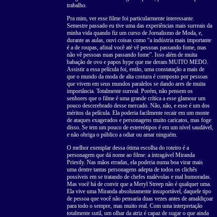
trabalho.
Pra mim, ver esse filme foi particularmente interessante.
Semestre passado eu tive uma das experiências mais surreais da
minha vida quando fiz um curso de Jornalismo de Moda, e,
durante as aulas, ouvi coisas como “a indústria mais importante
é a de roupas, afinal você até vê pessoas passando fome, mas
não vê pessoas nuas passando fome”. Isso além de muita
babação de ovo e papos hype que me deram MUITO MEDO.
Assistir a essa película foi, então, uma constatação a mais de
que o mundo da moda de alta costura é composto por pessoas
que vivem em seus mundos paralelos se dando ares de muita
importância. Totalmente surreal. Porém, não pensem os
senhores que o filme é uma grande crítica a esse glamour um
pouco descerebrado desse mercado. Não, não, e esse é um dos
méritos da película. Ela poderia facilmente recair em um monte
de ataques exagerados e personagens muito caricatos, mas foge
disso. Se tem um pouco de estereótipos é em um nível saudável,
e não obriga o público a odiar ou amar ninguém.
O melhor exemplar dessa ótima escolha do roteiro é a
personagem que dá nome ao filme: a intragável Miranda
Priestly. Nas mãos erradas, ela poderia numa boa virar mais
uma dentre tantas personagens adepta de todos os clichês
possíveis em se tratando de chefes malévolas e mal humoradas.
Mas você há de convir que a Meryl Streep não é qualquer uma.
Ela vive uma Miranda absolutamente insuportável, daquele tipo
de pessoa que você não pensaria duas vezes antes de amaldiçoar
para todo o sempre, mas muito real. Com uma interpretação
totalmente sutil, um olhar da atriz é capaz de sugar o que ainda