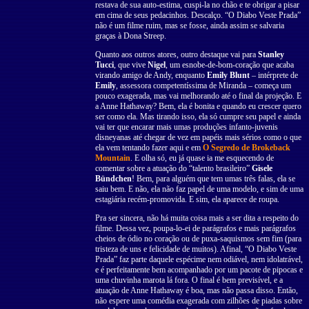
restava de sua auto-estima, cuspi-la no chão e te obrigar a pisar
em cima de seus pedacinhos. Descalço. “O Diabo Veste Prada”
não é um filme ruim, mas se fosse, ainda assim se salvaria
graças à Dona Streep.
Quanto aos outros atores, outro destaque vai para
Stanley
Tucci
, que vive
Nigel
, um esnobe-de-bom-coração que acaba
virando amigo de Andy, enquanto
Emily Blunt
– intérprete de
Emily
, assessora competentíssima de Miranda – começa um
pouco exagerada, mas vai melhorando até o final da projeção. E
a Anne Hathaway? Bem, ela é bonita e quando eu crescer quero
ser como ela. Mas tirando isso, ela só cumpre seu papel e ainda
vai ter que encarar mais umas produções infanto-juvenis
disneyanas até chegar de vez em papéis mais sérios como o que
ela vem tentando fazer aqui e em
O Segredo de Brokeback
Mountain
. E olha só, eu já quase ia me esquecendo de
comentar sobre a atuação do “talento brasileiro”
Gisele
Bündchen
! Bem, para alguém que tem umas três falas, ela se
saiu bem. E não, ela não faz papel de uma modelo, e sim de uma
estagiária recém-promovida. E sim, ela aparece de roupa.
Pra ser sincera, não há muita coisa mais a ser dita a respeito do
filme. Dessa vez, poupa-lo-ei de parágrafos e mais parágrafos
cheios de ódio no coração ou de puxa-saquismos sem fim (para
tristeza de uns e felicidade de muitos). Afinal, “O Diabo Veste
Prada” faz parte daquele espécime nem odiável, nem idolatrável,
e é perfeitamente bem acompanhado por um pacote de pipocas e
uma chuvinha marota lá fora. O final é bem previsível, e a
atuação de Anne Hathaway é boa, mas não passa disso. Então,
não espere uma comédia exagerada com zilhões de piadas sobre