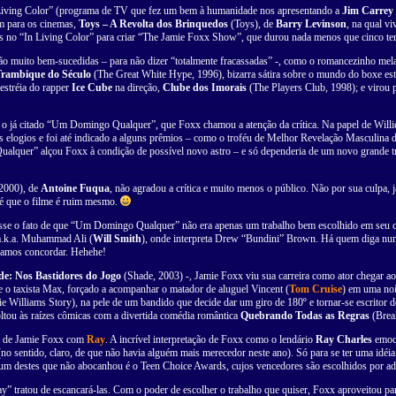
n Living Color” (programa de TV que fez um bem à humanidade nos apresentando a
Jim Carrey
m para os cinemas,
Toys – A Revolta dos Brinquedos
(Toys), de
Barry Levinson
, na qual v
s no “In Living Color” para criar “The Jamie Foxx Show”, que durou nada menos que cinco tem
o muito bem-sucedidas – para não dizer “totalmente fracassadas” -, como o romancezinho mel
rambique do Século
(The Great White Hype, 1996), bizarra sátira sobre o mundo do boxe est
estréia do rapper
Ice Cube
na direção,
Clube dos Imorais
(The Players Club, 1998); e virou 
, o já citado “Um Domingo Qualquer”, que Foxx chamou a atenção da crítica. Na papel de Wil
s elogios e foi até indicado a alguns prêmios – como o troféu de Melhor Revelação Masculi
lquer” alçou Foxx à condição de possível novo astro – e só dependeria de um novo grande t
 2000), de
Antoine Fuqua
, não agradou a crítica e muito menos o público. Não por sua culpa, 
 é que o filme é ruim mesmo.
 o fato de que “Um Domingo Qualquer” não era apenas um trabalho bem escolhido em seu curr
 a.k.a. Muhammad Ali (
Will Smith
), onde interpreta Drew “Bundini” Brown. Há quem diga num
 vamos concordar. Hehehe!
e: Nos Bastidores do Jogo
(Shade, 2003) -, Jamie Foxx viu sua carreira como ator chegar ao
ve o taxista Max, forçado a acompanhar o matador de aluguel Vincent (
Tom Cruise
) em uma noi
Williams Story), na pele de um bandido que decide dar um giro de 180º e tornar-se escritor d
ltou às raízes cômicas com a divertida comédia romântica
Quebrando Todas as Regras
(Break
ra de Jamie Foxx com
Ray
. A incrível interpretação de Foxx como o lendário
Ray Charles
emoci
(no sentido, claro, de que não havia alguém mais merecedor neste ano). Só para se ter uma id
 um destes que não abocanhou é o Teen Choice Awards, cujos vencedores são escolhidos por ad
ay” tratou de escancará-las. Com o poder de escolher o trabalho que quiser, Foxx aproveitou p