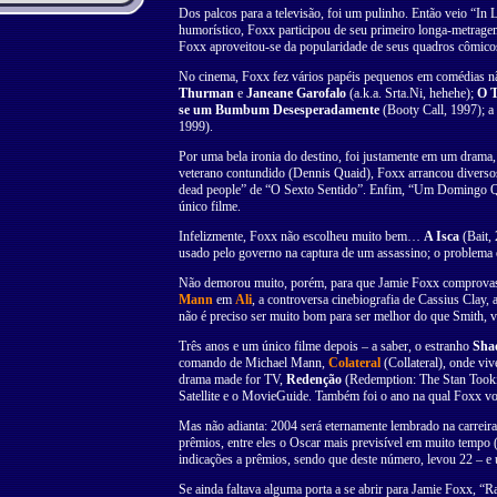
Dos palcos para a televisão, foi um pulinho. Então veio “I
humorístico, Foxx participou de seu primeiro longa-metrage
Foxx aproveitou-se da popularidade de seus quadros cômico
No cinema, Foxx fez vários papéis pequenos em comédias nã
Thurman
e
Janeane Garofalo
(a.k.a. Srta.Ni, hehehe);
O T
se um Bumbum Desesperadamente
(Booty Call, 1997); a 
1999).
Por uma bela ironia do destino, foi justamente em um drama
veterano contundido (Dennis Quaid), Foxx arrancou diverso
dead people” de “O Sexto Sentido”. Enfim, “Um Domingo Qua
único filme.
Infelizmente, Foxx não escolheu muito bem…
A Isca
(Bait,
usado pelo governo na captura de um assassino; o problema
Não demorou muito, porém, para que Jamie Foxx comprovasse
Mann
em
Ali
, a controversa cinebiografia de Cassius Clay,
não é preciso ser muito bom para ser melhor do que Smith,
Três anos e um único filme depois – a saber, o estranho
Shad
comando de Michael Mann,
Colateral
(Collateral), onde vi
drama made for TV,
Redenção
(Redemption: The Stan Tookie 
Satellite e o MovieGuide. Também foi o ano na qual Foxx vo
Mas não adianta: 2004 será eternamente lembrado na carrei
prêmios, entre eles o Oscar mais previsível em muito tempo 
indicações a prêmios, sendo que deste número, levou 22 – e
Se ainda faltava alguma porta a se abrir para Jamie Foxx, “R