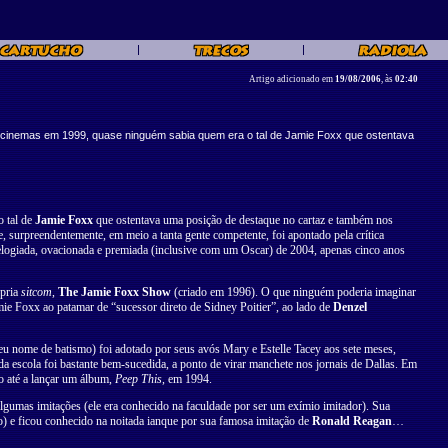
Artigo adicionado em
19/08/2006
, às
02:40
cinemas em 1999, quase ninguém sabia quem era o tal de Jamie Foxx que ostentava
 tal de
Jamie Foxx
que ostentava uma posição de destaque no cartaz e também nos
, surpreendentemente, em meio a tanta gente competente, foi apontado pela crítica
 elogiada, ovacionada e premiada (inclusive com um Oscar) de 2004, apenas cinco anos
ópria
sitcom
,
The Jamie Foxx Show
(criado em 1996). O que ninguém poderia imaginar
mie Foxx ao patamar de “sucessor direto de Sidney Poitier”, ao lado de
Denzel
u nome de batismo) foi adotado por seus avós Mary e Estelle Tacey aos sete meses,
a escola foi bastante bem-sucedida, a ponto de virar manchete nos jornais de Dallas. Em
o até a lançar um álbum,
Peep This
, em 1994.
umas imitações (ele era conhecido na faculdade por ser um exímio imitador). Sua
) e ficou conhecido na noitada ianque por sua famosa imitação de
Ronald Reagan
…