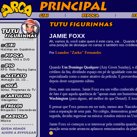
JAMIE FOXX
Ah, vamos lá, você sabe quem é este cara, vai… Quando 
uma posição de destaque no cartaz e também nos créditos 
Leandro "Zarko" Fernandes
Por
Quando
Um Domingo Qualquer
(Any Given Sunday), o d
créditos da fita, dividindo espaço em pé de igualdade com i
especializada como o maior atrativo da película. E provavel
depois deste surgimento súbito.
Bem, mais um menos. Jamie Foxx era um velho conhecido da 
de fato é que aquela aparência de “apenas mais um humorista
Washington
(para alguns, até melhor do que Denzel). E isso
E pensar que Foxx pensou em ser tudo, menos ator. Nascido 
com a separação de seus pais. No colégio, demosntrou grande
seguida, decidiu ingressar na música: estudou música na Uni
Jamie Foxx só começou a se interessar pela comédia quando,
atuação nesta noite arrancou aplausos entusiasmados da platéi