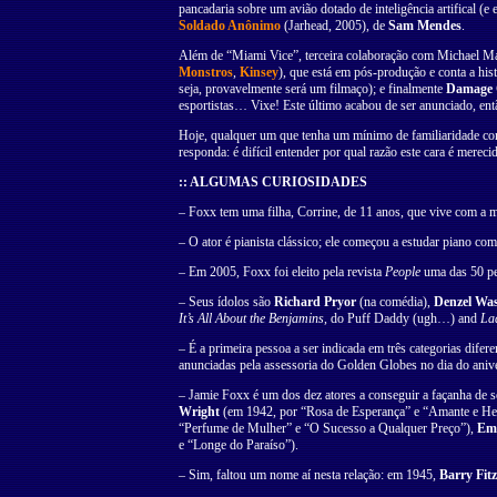
pancadaria sobre um avião dotado de inteligência artifical (e
Soldado Anônimo
(Jarhead, 2005), de
Sam Mendes
.
Além de “Miami Vice”, terceira colaboração com Michael Man
Monstros
,
Kinsey
), que está em pós-produção e conta a hist
seja, provavelmente será um filmaço); e finalmente
Damage 
esportistas… Vixe! Este último acabou de ser anunciado, ent
Hoje, qualquer um que tenha um mínimo de familiaridade com 
responda: é difícil entender por qual razão este cara é merec
:: ALGUMAS CURIOSIDADES
– Foxx tem uma filha, Corrine, de 11 anos, que vive com a 
– O ator é pianista clássico; ele começou a estudar piano com
– Em 2005, Foxx foi eleito pela revista
People
uma das 50 pe
– Seus ídolos são
Richard Pryor
(na comédia),
Denzel Wa
It’s All About the Benjamins
, do Puff Daddy (ugh…) and
La
– É a primeira pessoa a ser indicada em três categorias di
anunciadas pela assessoria do Golden Globes no dia do aniv
– Jamie Foxx é um dos dez atores a conseguir a façanha de s
Wright
(em 1942, por “Rosa de Esperança” e “Amante e He
“Perfume de Mulher” e “O Sucesso a Qualquer Preço”),
Em
e “Longe do Paraíso”).
– Sim, faltou um nome aí nesta relação: em 1945,
Barry Fitz