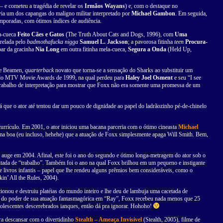
– e cometeu a tragédia de revelar os
Irmãos Wayans
) e, com o destaque no
ivia um dos capangas do maligno militar interpretado por
Michael Gambon
. Em seguida,
poradas, com ótimos índices de audiência.
a-cueca
Feito Cães e Gatos
(The Truth About Cats and Dogs, 1996), com
Uma
relada pelo
badmothafucka nigga
Samuel L. Jackson
; a pavorosa fitinha
teen
Procura-
par da gracinha
Nia Long
em outra fitinha mela-cueca,
Segura a Onda
(Held Up,
lie Beamen,
quarterback
novato que torna-se a sensação do Sharks ao substituir um
na do MTV Movie Awards de 1999, na qual perdeu para
Haley Joel Osment
e seu “I see
rabalho de interpretação para mostrar que Foxx não era somente uma promessa de um
já que o ator até tentou dar um pouco de dignidade ao papel do ladrãozinho pé-de-chinelo
ículo. Em 2001, o ator iniciou uma bacana parceria com o ótimo cineasta
Michael
a boa (eu incluso, hehehe) que a atuação de Foxx simplesmente apaga Will Smith. Bem,
 auge em 2004. Afinal, este foi o ano do segundo e ótimo longa-metragem do ator sob o
tada de “trabalho”. Também foi o ano na qual Foxx brilhou em um pequeno e instigante
e livros infantis – papel que lhe rendeu alguns prêmios bem consideráveis, como o
in’ All the Rules, 2004).
onou e destruiu platéias do mundo inteiro e lhe deu de lambuja uma cacetada de
éia do poder de sua atuação fantasmagórica em “Ray”, Foxx recebeu nada menos que 25
olescentes descerebrados ianques, então dá pra ignorar. Hohoho!
ara descansar com o divertidinho
Stealth – Ameaça Invisível
(Stealth, 2005), filme de