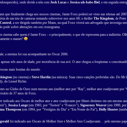
 enlouquecido), onde divide a tela com
Josh Lucas
e
Jessica-uh-babe-Biel
, e em seguida entr
n que finalmente chega aos nossos cinemas, Jamie Foxx poderá ser visto nas telonas até 200
ória de um trio de cantoras tentando sobreviver nos anos 60; o thriller
The Kingdom
, de Pete
Control
, a ser dirigido também por Mann, na qual Foxx viverá um advogado que investiga um
ão pode sofrer alterações em seu cronograma.
cinema sabe quem é Jamie Foxx – e principalmente, o que ele representa para a indústria. Olha
idamente o master?
mãe; a menina foi sua acompanhante no Oscar 2006.
 apenas três anos de idade, por insistência de sua avó. O ator chegou a freqüentar o conceituadí
ssoas mais bonitas do mundo.
shington
(no cinema) e
Steve Hardin
(na música). Suas cinco canções preferidas são:
Do Me 
dy
, do Lionel Richie.
ferentes no Globo de Ouro num mesmo ano (melhor ator por “Ray”, melhor ator coadjuvante por 
ersário de 37 anos de Foxx.
er indicado aos Oscars de melhor ator e ator coadjuvante por filmes distintos em um mesmo an
rói”),
Jessica Lange
(em 1983, por “Tootsie” e “Frances”),
Sigourney Weaver
(em 1989, por 
ma Thompson
(em 1994, por “Vestígios do Dia” e “Em Nome do Pai”),
Holly Hunter
(també
gerald
foi indicado aos Oscars de Melhor Ator e Melhor Ator Coadjuvante… pelo mesmo pap