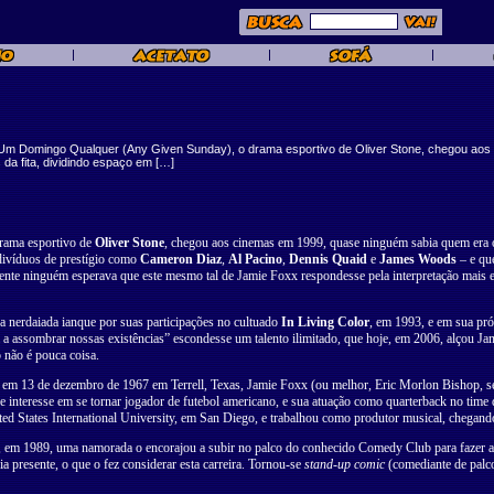
Um Domingo Qualquer (Any Given Sunday), o drama esportivo de Oliver Stone, chegou aos 
da fita, dividindo espaço em […]
rama esportivo de
Oliver Stone
, chegou aos cinemas em 1999, quase ninguém sabia quem era o
ndivíduos de prestígio como
Cameron Diaz
,
Al Pacino
,
Dennis Quaid
e
James Woods
– e que
mente ninguém esperava que este mesmo tal de Jamie Foxx respondesse pela interpretação mais
nerdaiada ianque por suas participações no cultuado
In Living Color
, em 1993, e em sua pr
 a assombrar nossas existências” escondesse um talento ilimitado, que hoje, em 2006, alçou Ja
 não é pouca coisa.
em 13 de dezembro de 1967 em Terrell, Texas, Jamie Foxx (ou melhor, Eric Morlon Bishop, se
 interesse em se tornar jogador de futebol americano, e sua atuação como quarterback no time d
ted States International University, em San Diego, e trabalhou como produtor musical, chegand
 em 1989, uma namorada o encorajou a subir no palco do conhecido Comedy Club para fazer alg
a presente, o que o fez considerar esta carreira. Tornou-se
stand-up comic
(comediante de palco