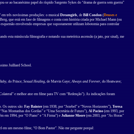
egou-se ao bacanésimo papel do ríspido Sargento Sykes do “drama de guerra sem guerra”
7 em três novíssimas produções: o musical
Dreamgirls
, de
Bill Condon
(
Deuses e
r Berg, que está em fase de filmagens e conta com história criada por Michael Mann (ou
 esquemão envolvendo empresas que supostamente utilizam lobotomia para controlar
ndo esta minúscula filmografia e notando sua meteórica ascensão (a jato, por sinal), me
ssimo Juilliard School.
Baby
, do Prince;
Sexual Healing
, de Marvin Gaye;
Always and Forever
, do Heatwave;
“Colateral” e melhor ator em filme para TV com “Redenção”). As indicações foram
o. Os outros são:
Fay Bainter
(em 1938, por “Jezebel” e “Novos Horizontes”),
Teresa
“Nas Montanhas dos Gorilas” e “Uma Secretária de Futuro”),
Al Pacino
(em 1993, por
m em 1994, por “O Piano” e “A Firma”) e
Julianne Moore
(em 2003, por “As Horas”
el em um mesmo filme, “O Bom Pastor”. Não me pergunte porquê.